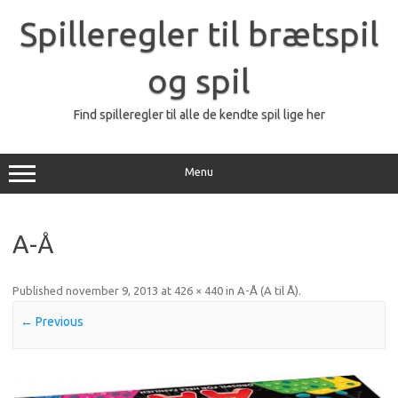
Skip
to
Spilleregler til brætspil
content
og spil
Find spilleregler til alle de kendte spil lige her
Menu
A-Å
Published
november 9, 2013
at
426 × 440
in
A-Å (A til Å)
.
← Previous