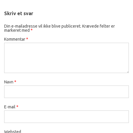
Skriv et svar
Din e-mailadresse vil ikke blive publiceret.
Krævede felter er
markeret med
*
Kommentar
*
Navn
*
E-mail
*
Websted