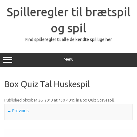
Skip
to
Spilleregler til brætspil
content
og spil
Find spilleregler til alle de kendte spil lige her
Menu
Box Quiz Tal Huskespil
Published
oktober 26, 2013
at
450 × 319
in
Box Quiz Stavespil
.
← Previous