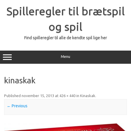
Skip
to
Spilleregler til brætspil
content
og spil
Find spilleregler til alle de kendte spil lige her
Menu
kinaskak
Published
november 15, 2013
at
426 × 440
in
Kinaskak
.
← Previous