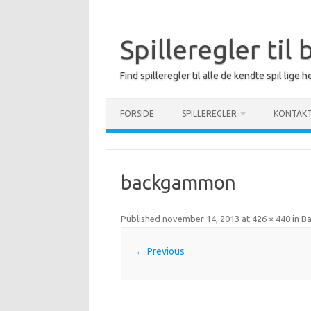
Skip
to
content
Spilleregler til 
Find spilleregler til alle de kendte spil lige h
FORSIDE
SPILLEREGLER
KONTAK
backgammon
Published
november 14, 2013
at
426 × 440
in
B
← Previous