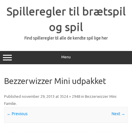
Skip
to
Spilleregler til brætspil
content
og spil
Find spilleregler til alle de kendte spil lige her
Menu
Bezzerwizzer Mini udpakket
Published
november 29, 2013
at
3524 × 2948
in
Bezzerwizzer Mini
Familie
.
← Previous
Next →