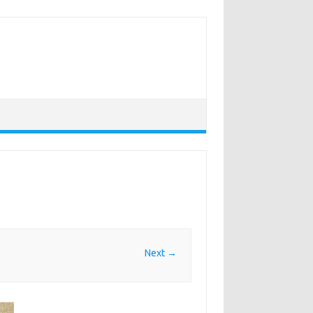
Next →