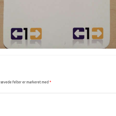
rævede felter er markeret med
*