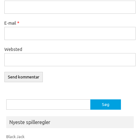
E-mail
*
Websted
Søg
efter:
Nyeste spilleregler
Black Jack