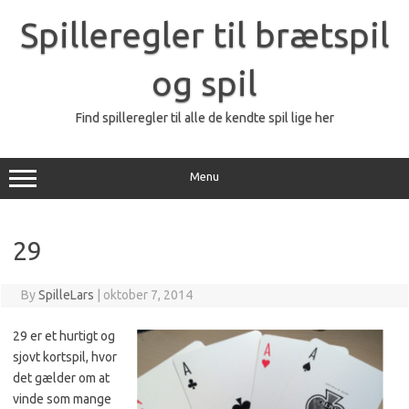
Skip
to
Spilleregler til brætspil
content
og spil
Find spilleregler til alle de kendte spil lige her
Menu
29
By
SpilleLars
|
oktober 7, 2014
29 er et hurtigt og
sjovt kortspil, hvor
det gælder om at
vinde som mange