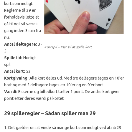
kort som muligt.
Reglerne til 29 er
forholdsvis lette at
gå til og I vil være i
gang inden 3 min fra
nu.
Antal deltagere:
3-
Kortspil – Klar til at spille kort
5
Spilletid:
Hurtigt
spil
Antal kort:
52
Kortgivning:
Alle kort deles ud. Med tre deltagere tages en 10’er
bort og med 5 deltagere tages en 10’er og en 9’er bort.
Værdi:
Esserne og billedkort tæller 1 point. De andre kort giver
point efter deres værdi på kortet.
29 spilleregler – Sådan spiller man 29
1. Det gælder om at vinde så mange kort som muligt ved at nå 29