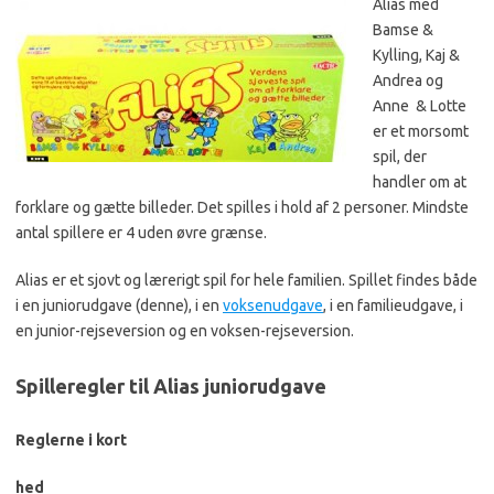
Alias med
Bamse &
Kylling, Kaj &
Andrea og
Anne & Lotte
er et morsomt
spil, der
handler om at
forklare og gætte billeder. Det spilles i hold af 2 personer. Mindste
antal spillere er 4 uden øvre grænse.
Alias er et sjovt og lærerigt spil for hele familien. Spillet findes både
i en juniorudgave (denne), i en
voksenudgave
, i en familieudgave, i
en junior-rejseversion og en voksen-rejseversion.
Spilleregler til Alias juniorudgave
Reglerne i kort
hed