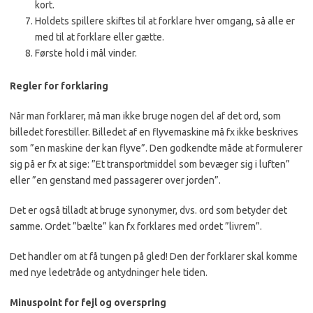
kort.
Holdets spillere skiftes til at forklare hver omgang, så alle er
med til at forklare eller gætte.
Første hold i mål vinder.
Regler for forklaring
Når man forklarer, må man ikke bruge nogen del af det ord, som
billedet forestiller. Billedet af en flyvemaskine må fx ikke beskrives
som ”en maskine der kan flyve”. Den godkendte måde at formulerer
sig på er fx at sige: ”Et transportmiddel som bevæger sig i luften”
eller ”en genstand med passagerer over jorden”.
Det er også tilladt at bruge synonymer, dvs. ord som betyder det
samme. Ordet ”bælte” kan fx forklares med ordet ”livrem”.
Det handler om at få tungen på gled! Den der forklarer skal komme
med nye ledetråde og antydninger hele tiden.
Minuspoint for fejl og overspring