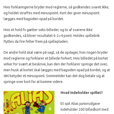
Hvis forklaringerne bryder mod reglerne, så godkendes svaret ikke,
og holdet straffes med minuspoint. Kort der giver minuspoint
lægges med bagsiden opad på bordet.
Hvis et hold fx gætter seks billeder, og to af svarene ikke
godkendes, så bliver resultatet 6-2=4 point. Holdes spillebrik
flyttes da fire felter frem på spillepladen.
De andre hold skal være på vagt, så de opdager, hvis nogen bryder
mod reglerne og forklarer et billede forkert. Hvis billedet på kortet
virker for svært at beskrive, kan den der forklarer springe det over,
men husk at kortet skal lægges med bagsiden opad på bordet, og at
det betyder et minuspoint. Sommetider kan det dog betale sig at
springe over kort for at komme videre.
Hvad indeholder spillet?
Et spil Alias juniorudgave
indeholder 200 billedkort med