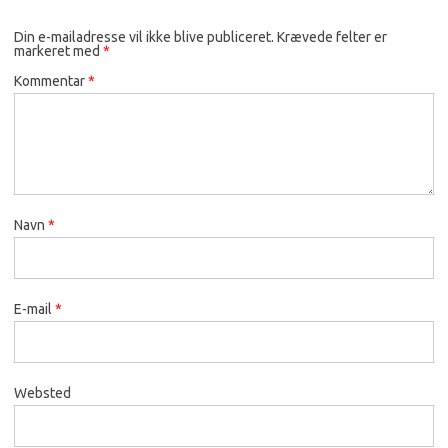
Din e-mailadresse vil ikke blive publiceret.
Krævede felter er
markeret med
*
Kommentar
*
Navn
*
E-mail
*
Websted