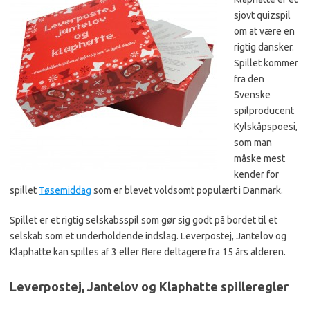
sjovt quizspil
om at være en
rigtig dansker.
Spillet kommer
fra den
Svenske
spilproducent
Kylskåpspoesi,
som man
måske mest
kender for
spillet
Tøsemiddag
som er blevet voldsomt populært i Danmark.
Spillet er et rigtig selskabsspil som gør sig godt på bordet til et
selskab som et underholdende indslag. Leverpostej, Jantelov og
Klaphatte kan spilles af 3 eller flere deltagere fra 15 års alderen.
Leverpostej, Jantelov og Klaphatte spilleregler