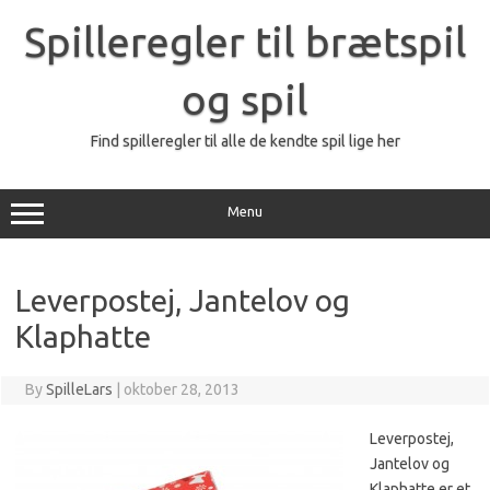
Skip
to
Spilleregler til brætspil
content
og spil
Find spilleregler til alle de kendte spil lige her
Menu
Leverpostej, Jantelov og
Klaphatte
By
SpilleLars
|
oktober 28, 2013
Leverpostej,
Jantelov og
Klaphatte er et