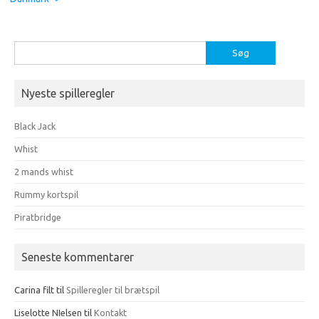
Søg
efter:
Nyeste spilleregler
Black Jack
Whist
2 mands whist
Rummy kortspil
Piratbridge
Seneste kommentarer
Carina filt
til
Spilleregler til brætspil
Liselotte NIelsen
til
Kontakt