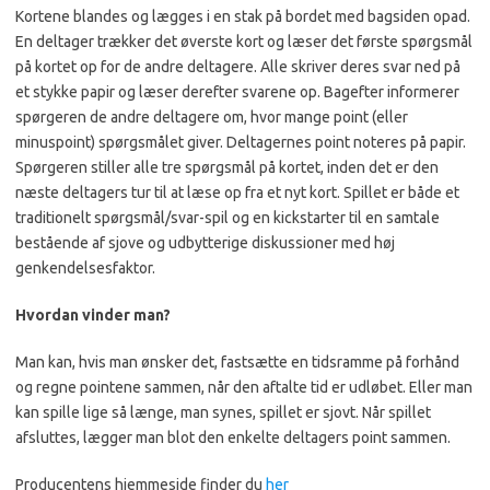
Kortene blandes og lægges i en stak på bordet med bagsiden opad.
En deltager trækker det øverste kort og læser det første spørgsmål
på kortet op for de andre deltagere. Alle skriver deres svar ned på
et stykke papir og læser derefter svarene op. Bagefter informerer
spørgeren de andre deltagere om, hvor mange point (eller
minuspoint) spørgsmålet giver. Deltagernes point noteres på papir.
Spørgeren stiller alle tre spørgsmål på kortet, inden det er den
næste deltagers tur til at læse op fra et nyt kort. Spillet er både et
traditionelt spørgsmål/svar-spil og en kickstarter til en samtale
bestående af sjove og udbytterige diskussioner med høj
genkendelsesfaktor.
Hvordan vinder man?
Man kan, hvis man ønsker det, fastsætte en tidsramme på forhånd
og regne pointene sammen, når den aftalte tid er udløbet. Eller man
kan spille lige så længe, man synes, spillet er sjovt. Når spillet
afsluttes, lægger man blot den enkelte deltagers point sammen.
Producentens hjemmeside finder du
her