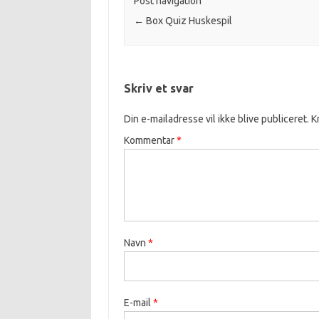
Post navigation
←
Box Quiz Huskespil
Skriv et svar
Din e-mailadresse vil ikke blive publiceret.
K
Kommentar
*
Navn
*
E-mail
*