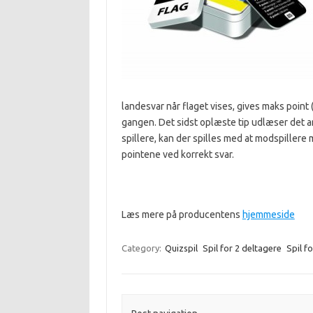
landesvar når flaget vises, gives maks point 
gangen. Det sidst oplæste tip udlæser det ang
spillere, kan der spilles med at modspillere
pointene ved korrekt svar.
Læs mere på producentens
hjemmeside
Category:
Quizspil
Spil for 2 deltagere
Spil f