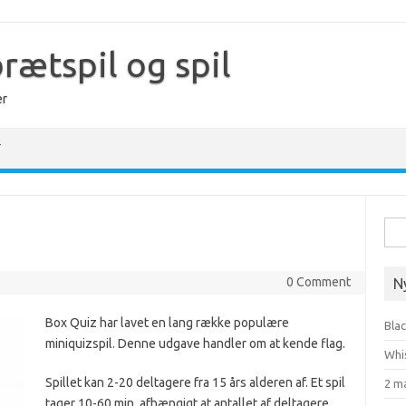
brætspil og spil
er
T
Søg
efte
0 Comment
N
Box Quiz har lavet en lang række populære
Blac
miniquizspil. Denne udgave handler om at kende flag.
Whi
Spillet kan 2-20 deltagere fra 15 års alderen af. Et spil
2 m
tager 10-60 min. afhængigt at antallet af deltagere.