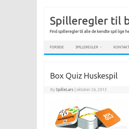
Skip
to
content
Spilleregler til 
Find spilleregler til alle de kendte spil lige h
FORSIDE
SPILLEREGLER
KONTAK
Box Quiz Huskespil
By
SpilleLars
|
oktober 26, 2013