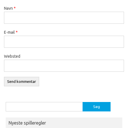
Navn
*
E-mail
*
Websted
Søg
efter:
Nyeste spilleregler