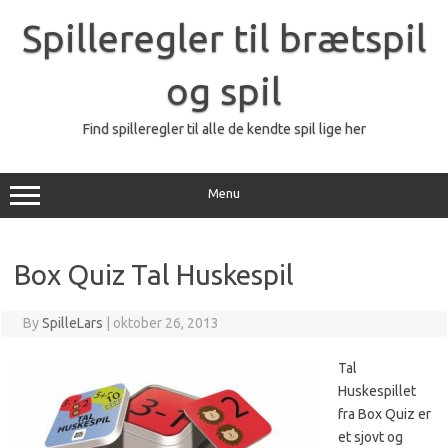
Skip
to
Spilleregler til brætspil
content
og spil
Find spilleregler til alle de kendte spil lige her
Menu
Box Quiz Tal Huskespil
By
SpilleLars
|
oktober 26, 2013
Tal
Huskespillet
fra Box Quiz er
et sjovt og